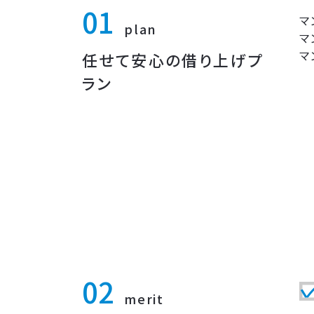
マ
plan
マ
マ
任せて安心の借り上げプ
ラン
merit